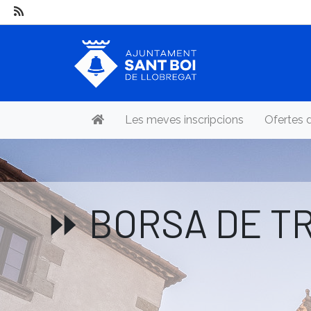
Les meves inscripcions
Ofertes 
⏩ BORSA DE TRE