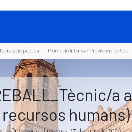
d'ocupació pública
Promoció interna / Provisions de lloc
BALL_Tècnic/a aux
recursos humans)
Publicada: dimecres, 17 de juny de 2026