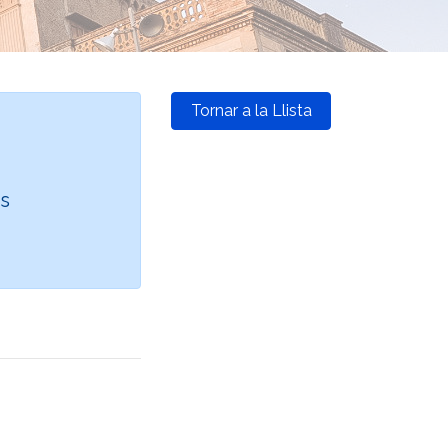
Tornar a la Llista
és