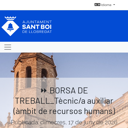
Idioma
⏩ BORSA DE
TREBALL_Tècnic/a auxiliar
(àmbit de recursos humans)
Publicada: dimecres, 17 de juny de 2026