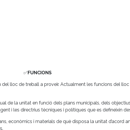
✅
FUNCIONS
l lloc de treball a proveir. Actualment les funcions del lloc 
al de la unitat en funció dels plans municipals, dels objectius
ent i les directrius tècniques i polítiques que es defineixin des
ans, econòmics i materials de què disposa la unitat d’acord am
s.