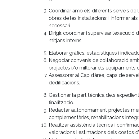
Coordinar amb els diferents serveis de 
obres de les instal·lacions; i informar a
necessari.
Dirigir, coordinar i supervisar l’execuci
mitjans interns.
Elaborar gràfics, estadístiques i indicad
Negociar convenis de col·laboració amb i
projectes i/o millorar els equipaments d
Assessorar al Cap d’àrea, caps de serv
d’edificacions.
Gestionar la part tècnica dels expedient
finalització.
Redactar autònomament projectes menors 
complementàries, rehabilitacions integra
Realitzar assistència tècnica i confirm
valoracions i estimacions dels costos d