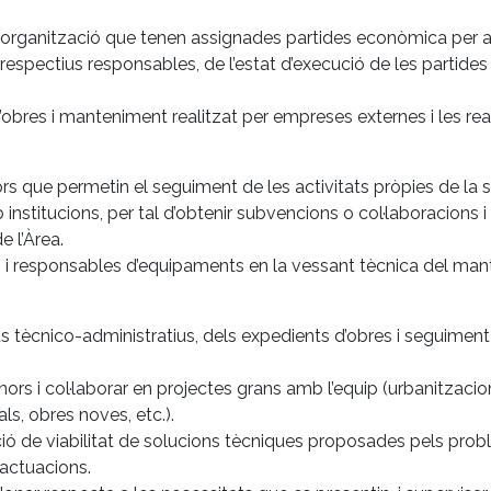
l’organització que tenen assignades partides econòmica per a
ls respectius responsables, de l’estat d’execució de les partide
ó d’obres i manteniment realitzat per empreses externes i les r
ors que permetin el seguiment de les activitats pròpies de la s
nstitucions, per tal d’obtenir subvencions o col·laboracions i 
e l’Àrea.
ei i responsables d’equipaments en la vessant tècnica del ma
s tècnico-administratius, dels expedients d’obres i seguiment 
i col·laborar en projectes grans amb l’equip (urbanitzacions
ls, obres noves, etc.).
ació de viabilitat de solucions tècniques proposades pels prob
’actuacions.