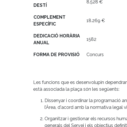
8.528 €
DESTÍ
COMPLEMENT
18.269 €
ESPECÍFIC
DEDICACIÓ HORÀRIA
1582
ANUAL
FORMA DE PROVISIÓ
Concurs
Les funcions que es desenvolupin dependran de
està associada la plaça són les següents:
Dissenyar i coordinar la programació anu
l’Àrea, d'acord amb la normativa legal vig
Organitzar i gestionar els recursos hum
generals del Servei i els objectius definit