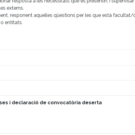
donar resposta a les necessitats que es presentin, i supervisar 
es externs.
ment, responent aquelles qüestions per les que està facultat/d
o entitats.
oses i declaració de convocatòria deserta