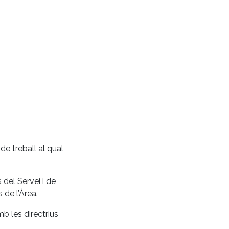
de treball al qual
 del Servei i de
 de l’Àrea.
b les directrius