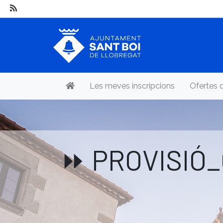
Les meves inscripcions
Ofertes 
⏩ PROVISIÓ_C