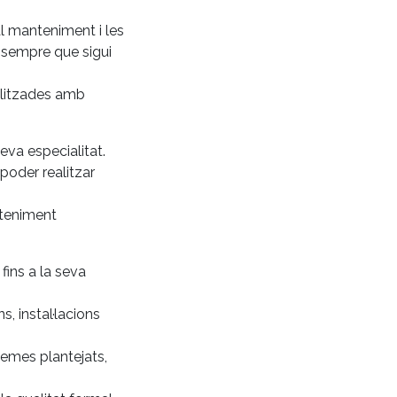
l manteniment i les
s sempre que sigui
ealitzades amb
eva especialitat.
poder realitzar
nteniment
fins a la seva
, instal·lacions
lemes plantejats,