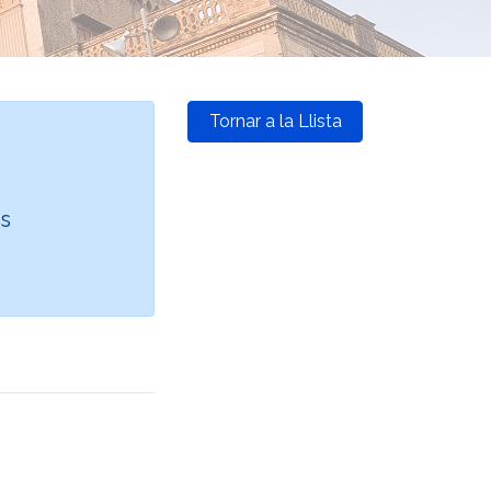
Tornar a la Llista
és