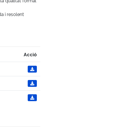
la qualitat formal
a i resolent
Acció


